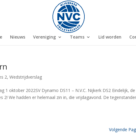
e
Nieuws
Vereniging
Teams
Lid worden
Co
rn
s 2
,
Wedstrijdverslag
ag 1 oktober 2022SV Dynamo DS11 – N.V.C. Nijkerk DS2 Eindelijk, de
s 2! We hadden er helemaal zin in, die vrijdagavond. De tegenstande
Volgende Pag